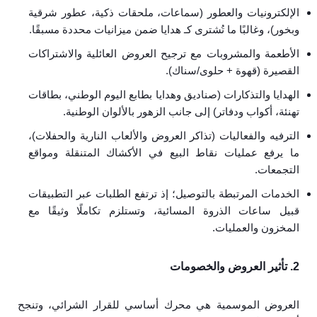
الإلكترونيات والعطور (سماعات، ملحقات ذكية، عطور شرقية
وبخور)، وغالبًا ما تُشترى كـ هدايا ضمن ميزانيات محددة مسبقًا.
الأطعمة والمشروبات مع ترجيح العروض العائلية والاشتراكات
القصيرة (قهوة + حلوى/سناك).
الهدايا والتذكارات (صناديق وهدايا بطابع اليوم الوطني، بطاقات
تهنئة، أكواب ودفاتر) إلى جانب الزهور بالألوان الوطنية.
الترفيه والفعاليات (تذاكر العروض والألعاب النارية والحفلات)،
ما يرفع عمليات نقاط البيع في الأكشاك المتنقلة ومواقع
التجمعات.
الخدمات المرتبطة بالتوصيل؛ إذ ترتفع الطلبات عبر التطبيقات
قبيل ساعات الذروة المسائية، وتستلزم تكاملًا وثيقًا مع
المخزون والعمليات.
2. تأثير العروض والخصومات
العروض الموسمية هي محرك أساسي للقرار الشرائي، وتنجح