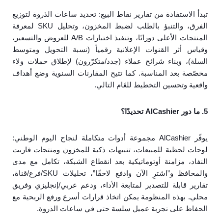
تبدأ الاستفادة من تقارير نقاط البيع: تحديد ساعات الذروة لتوزيع
الفرق، والتنبؤ بالطلب لضبط المخزون، وتحليل SKU لمعرفة
المنتجات الأعلى دورانًا، وتنفيذ اختبارات A/B للعروض والتسعير،
وقياس أثر القنوات الإعلانية رقمياً (نسبة التحويل ومتوسط
السلة)، وبناء شرائح عملاء (جدد/متكرّرون) لإطلاق حملات ولاء
مخصّصة بعد المناسبة. كما تتيح المقارنات السنوية وضع أهداف
واقعية وتحسين التخطيط للعَام التالي.
5. ما دور AlCashier تحديدًا؟
يوفّر AlCashier مجموعة أدوات متكاملة لنجاح اليوم الوطني:
لوحات لحظية للمبيعات، تنبيهات ذكية للمخزون ومنتجات قاربت
النفاد، مزامنة أوتوماتيكية بعد انقطاع الشبكة، تكامل مع مدى
والمحافظ و”اشترِ الآن وادفع لاحقًا”، تحليلات SKU/فرع/قناة،
تقارير قابلة للتصدير لمتابعة الأداء، ودعم عربي/إنجليزي وفريق
محلي. بهذه المنظومة يمكن اتخاذ قرارات أسرع ورفع الربحية مع
الحفاظ على تجربة عميل سلسة حتى في ساعات الذروة.