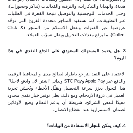
هدية)، والهدايا والتذكارات، والترفيه والفعاليات (تذاكر وحجوزات)،
وحتى الخدمات اللوجستية والتوصيل نتيجة القفزة في الطلبات
عبر التطبيقات. كما تستفيد المتاجر متعددة الفروع التي توحّد
عروضها عبر القنوات وتفعل الاستلام من المتجر (Click &
Collect)، ما يرفع معدلات التحويل ويقلل تسرّب العملاء.
3. هل يعتمد المستهلك السعودي على الدفع النقدي في هذا
اليوم؟
الاعتماد على النقد يتراجع باطراد لصالح مدى والمحافظ الرقمية
والدفع عبر Apple Pay وSTC Pay وبدائل “اشترِ الآن وادفع لاحقًا”.
هذا التحول يعزز سرعة التحصيل ويقلّل الأخطاء ويُحسّن تجربة
العميل في ذروة الازدحام. ومع ذلك، يظل توفير خيار نقدي محدود
مفيدًا لبعض الشرائح، شريطة أن يدعم النظام وضع الأوفلاين
لضمان الاستمرارية عند انقطاع الاتصال.
4. كيف يمكن للتجار الاستفادة من البيانات؟