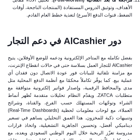
الأهداف، وتوثيق الدروس المستفادة (المنتجات الناجحة، أوقات
الضغط، قنوات الدفع الأسرع) لتغذية خطط العام القادم.
دور AlCashier في دعم التجار
بفضل تكامله مع المتاجر الإلكترونية ودعمه للوضع الأوفلاين، يتيح
AlCashier للتجار العمل بسلاسة حتى في حالات انقطاع الإنترنت،
مع مزامنة تلقائية للبيانات فور عودة الاتصال دون فقدان أي
عملية بيع. كما يوفّر تكاملاً محكمًا مع أنظمة الدفع المحلية مثل
مدى والمحافظ الرقمية، وإصدار فواتير إلكترونية متوافقة مع
متطلبات ZATCA. ويقدّم النظام تحليلات متقدمة تُظهر أنماط
الشراء وتوجّهات المستهلك حسب الفرع، والقناة، وشرائح
العملاء، مع لوحات معلومات لحظية (Real‑Time Dashboards)
وتنبيهات ذكية للمخزون. هذا العمق التحليلي يساهم في تسعير
ديناميكي أفضل، وتحسين الجاهزية التشغيلية، واتخاذ قرارات
مدروسة تعزّز الربحية خلال اليوم الوطني السعودي وبعده، مع