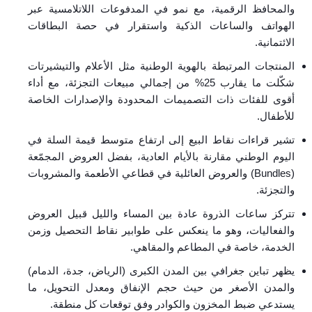
والمحافظ الرقمية، مع نمو في المدفوعات اللاتلامسية عبر
الهواتف والساعات الذكية واستقرار في حصة البطاقات
الائتمانية.
المنتجات المرتبطة بالهوية الوطنية مثل الأعلام والتيشيرتات
شكّلت ما يقارب 25% من إجمالي مبيعات التجزئة، مع أداء
أقوى للفئات ذات التصميمات المحدودة والإصدارات الخاصة
للأطفال.
تشير قراءات نقاط البيع إلى ارتفاع متوسط قيمة السلة في
اليوم الوطني مقارنة بالأيام العادية، بفضل العروض المجمّعة
(Bundles) والعروض العائلية في قطاعي الأطعمة والمشروبات
والتجزئة.
تتركز ساعات الذروة عادة بين المساء والليل قبيل العروض
والفعاليات، وهو ما ينعكس على طوابير نقاط التحصيل وزمن
الخدمة، خاصة في المطاعم والمقاهي.
يظهر تباين جغرافي بين المدن الكبرى (الرياض، جدة، الدمام)
والمدن الأصغر من حيث حجم الإنفاق ومعدل التحويل، ما
يستدعي ضبط المخزون والكوادر وفق توقعات كل منطقة.