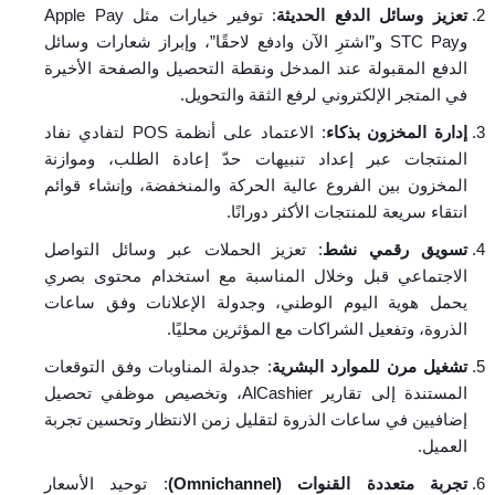
تعزيز وسائل الدفع الحديثة
: توفير خيارات مثل Apple Pay
وSTC Pay و”اشترِ الآن وادفع لاحقًا”، وإبراز شعارات وسائل
الدفع المقبولة عند المدخل ونقطة التحصيل والصفحة الأخيرة
في المتجر الإلكتروني لرفع الثقة والتحويل.
إدارة المخزون بذكاء
: الاعتماد على أنظمة POS لتفادي نفاد
المنتجات عبر إعداد تنبيهات حدّ إعادة الطلب، وموازنة
المخزون بين الفروع عالية الحركة والمنخفضة، وإنشاء قوائم
انتقاء سريعة للمنتجات الأكثر دورانًا.
تسويق رقمي نشط
: تعزيز الحملات عبر وسائل التواصل
الاجتماعي قبل وخلال المناسبة مع استخدام محتوى بصري
يحمل هوية اليوم الوطني، وجدولة الإعلانات وفق ساعات
الذروة، وتفعيل الشراكات مع المؤثرين محليًا.
تشغيل مرن للموارد البشرية
: جدولة المناوبات وفق التوقعات
المستندة إلى تقارير AlCashier، وتخصيص موظفي تحصيل
إضافيين في ساعات الذروة لتقليل زمن الانتظار وتحسين تجربة
العميل.
تجربة متعددة القنوات (Omnichannel)
: توحيد الأسعار