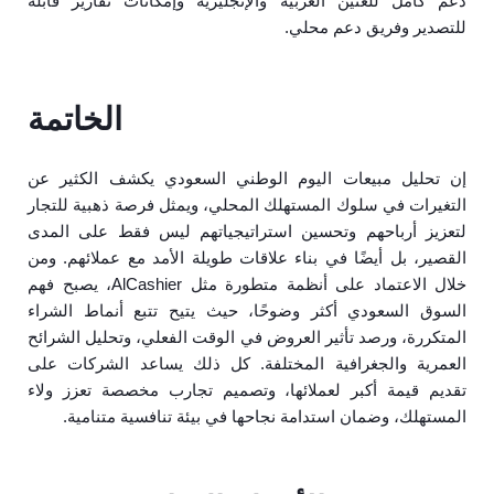
دعم كامل للّغتين العربية والإنجليزية وإمكانات تقارير قابلة
للتصدير وفريق دعم محلي.
الخاتمة
إن تحليل مبيعات اليوم الوطني السعودي يكشف الكثير عن
التغيرات في سلوك المستهلك المحلي، ويمثل فرصة ذهبية للتجار
لتعزيز أرباحهم وتحسين استراتيجياتهم ليس فقط على المدى
القصير، بل أيضًا في بناء علاقات طويلة الأمد مع عملائهم. ومن
خلال الاعتماد على أنظمة متطورة مثل AlCashier، يصبح فهم
السوق السعودي أكثر وضوحًا، حيث يتيح تتبع أنماط الشراء
المتكررة، ورصد تأثير العروض في الوقت الفعلي، وتحليل الشرائح
العمرية والجغرافية المختلفة. كل ذلك يساعد الشركات على
تقديم قيمة أكبر لعملائها، وتصميم تجارب مخصصة تعزز ولاء
المستهلك، وضمان استدامة نجاحها في بيئة تنافسية متنامية.