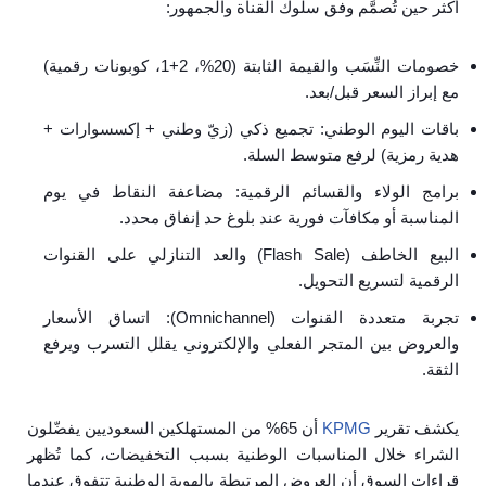
أكثر حين تُصمَّم وفق سلوك القناة والجمهور:
خصومات النِّسَب والقيمة الثابتة (20%، 2+1، كوبونات رقمية)
مع إبراز السعر قبل/بعد.
باقات اليوم الوطني: تجميع ذكي (زيّ وطني + إكسسوارات +
هدية رمزية) لرفع متوسط السلة.
برامج الولاء والقسائم الرقمية: مضاعفة النقاط في يوم
المناسبة أو مكافآت فورية عند بلوغ حد إنفاق محدد.
البيع الخاطف (Flash Sale) والعد التنازلي على القنوات
الرقمية لتسريع التحويل.
تجربة متعددة القنوات (Omnichannel): اتساق الأسعار
والعروض بين المتجر الفعلي والإلكتروني يقلل التسرب ويرفع
الثقة.
يكشف تقرير
KPMG
أن 65% من المستهلكين السعوديين يفضّلون
الشراء خلال المناسبات الوطنية بسبب التخفيضات، كما تُظهر
قراءات السوق أن العروض المرتبطة بالهوية الوطنية تتفوق عندما