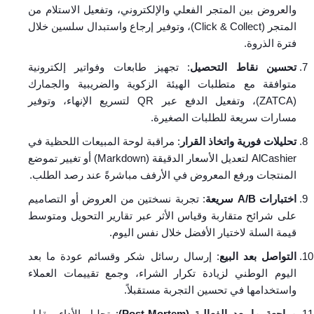
والعروض بين المتجر الفعلي والإلكتروني، وتفعيل الاستلام من
المتجر (Click & Collect)، وتوفير إرجاع واستبدال سلسين خلال
فترة الذروة.
تحسين نقاط التحصيل
: تجهيز طابعات وفواتير إلكترونية
متوافقة مع متطلبات الهيئة الزكوية والضريبية والجمارك
(ZATCA)، وتفعيل الدفع عبر QR لتسريع الإنهاء، وتوفير
مسارات سريعة للطلبات الصغيرة.
تحليلات فورية واتخاذ القرار
: مراقبة لوحة المبيعات اللحظية في
AlCashier لتعديل الأسعار الدقيقة (Markdown) أو تغيير تموضع
المنتجات ورفع المعروض في الأرفف مباشرةً عند رصد الطلب.
اختبارات A/B سريعة
: تجربة نسختين من العروض أو التصاميم
على شرائح متقاربة وقياس الأثر عبر تقارير التحويل ومتوسط
قيمة السلة لاختيار الأفضل خلال نفس اليوم.
التواصل بعد البيع
: إرسال رسائل شكر وقسائم عودة ما بعد
اليوم الوطني لزيادة تكرار الشراء، وجمع تقييمات العملاء
واستخدامها في تحسين التجربة مستقبلاً.
مراجعة ما بعد الفعالية (Post-Mortem)
: تحليل الأداء مقابل