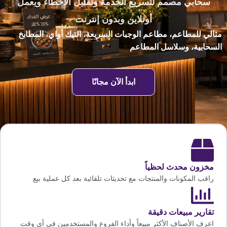
سحابي مصمم لتسريع الخدمة وتقليل الأخطاء ويعمل
أونلاين وبدون إنترنت
مثالي للمطاعم، مطاعم الوجبات السريعة، التيك أواي، المطابخ
السحابية، وسلاسل المطاعم
ابدأ الآن مجانًا
مخزون محدث لحظياً
راقب المكونات والمنتجات مع تحديثات تلقائية بعد كل عملية بيع
تقارير مبيعات دقيقة
اعرف الأصناف الأكثر مبيعاً وأداء الفروع والمستخدمين في أي وقت