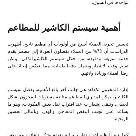
تواجدها في السوق.
أهمية سيستم الكاشير للمطاعم
تحسين تجربة العملاء أصبح من أولويات أي مطعم ناجح. أظهرت
الدراسات أن 73% من العملاء يفضلون العودة إلى مطعم يقدم
خدمة سريعة ودقيقة. من خلال سيستم الكاشيرالذكي، يمكن
تقليل وقت الانتظار وضمان دقة الطلبات، مما ينعكس إيجابًا على
رضا العملاء وزيادة ولائهم.
إدارة المخزون بكفاءة هي جانب آخر بالغ الأهمية. بفضل سيستم
الكاشير، يمكن لمديري المطاعم متابعة مستويات المخزون بشكل
لحظي، وتلقي إشعارات عند اقتراب نفاد بعض المكونات، وهو ما
يساعد على تجنب النقص المفاجئ والهدر، وبالتالي تحسين
الربحية.
كما يتيح النظام إعداد تقارير مالية دقيقة بشكل تلقائي، مما يوفر