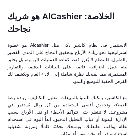
الخلاصة: AlCashier هو شريك
نجاحك
الاستثمار في نظام كاشير ذكي مثل Alcashier هو خطوة
استراتيجية نحو زيادة الأرباح وتحقيق النجاح على المدى القصير
والطويل. فالنظام لا يُعزز فقط كفاءة العمليات اليومية، بل يخلق
بيئة عمل احترافية قائمة على البيانات الدقيقة والتقارير
المستمرة، مما يمنحك نظرة شاملة إلى الأداء العام ويكشف لك
الفرص الخفية للتوسع والنمو.
مع الكاشير، يمكنك التنبؤ بالمبيعات، تقليل التكاليف، زيادة رضا
العملاء، وتحقيق أقصى استفادة من كل ريال يُستثمر في
مشروعك. لا تنتظر حتى تتراكم الأخطاء أو تقل الأرباح بسبب
الإدارة اليدوية أو غياب التحليل الدقيق. ابدأ اليوم في استخدام
نظام يواكب تطلعاتك، ويمنحك تحكمًا كاملًا ومرونة تشغيلية
استثنائية، في أي وقت ومن أي مكان.