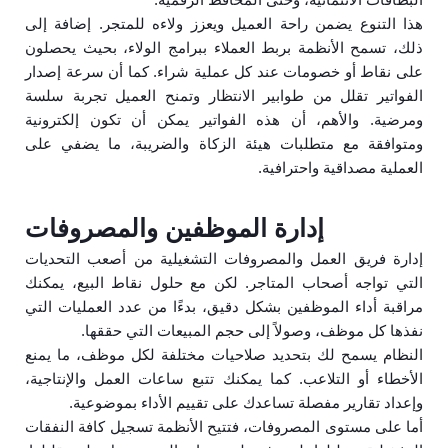
هذا التنوع يضمن راحة العميل ويعزز ولاءه للمتجر. إضافة إلى
ذلك، تسمح الأنظمة بربط العملاء ببرامج الولاء، بحيث يحصلون
على نقاط أو خصومات عند كل عملية شراء. كما أن سرعة إصدار
الفواتير تقلل من طوابير الانتظار وتمنح العميل تجربة سلسة
ومرضية. والأهم، أن هذه الفواتير يمكن أن تكون إلكترونية
ومتوافقة مع متطلبات هيئة الزكاة والضريبة، ما يضفي على
العملية مصداقية واحترافية.
إدارة الموظفين والمصروفات
إدارة فريق العمل والمصروفات التشغيلية من أصعب التحديات
التي تواجه أصحاب المتاجر. لكن مع حلول نقاط البيع، يمكنك
مراقبة أداء الموظفين بشكل دقيق، بدءًا من عدد العمليات التي
نفذها كل موظف، وصولاً إلى حجم المبيعات التي حققها.
النظام يسمح لك بتحديد صلاحيات مختلفة لكل موظف، ما يمنع
الأخطاء أو التلاعب. كما يمكنك تتبع ساعات العمل والإنتاجية،
وإعداد تقارير مفصلة تساعدك على تقييم الأداء بموضوعية.
أما على مستوى المصروفات، فتتيح الأنظمة تسجيل كافة النفقات