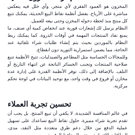
المخزون هو العمود الفقري لأي متجر، وأي خلل فيه ينعكس
مباشرة على الأرباح. بفضل أنظمة نقاط البيع الحديثة، يمكنك تتبع
كل منتج منذ لحظة دخوله المخزن وحتى بيعه للعميل.
النظام يرسل لك إشعارات فورية عند انخفاض كمية أي صنف، ما
يمنع نفاد المنتجات المهمة في أوقات الذروة. كما يمكنك ربط
النظام بالموردين بحيث يتم إنشاء طلبات شراء تلقائية عند
الحاجة، مما يضمن استمرارية التوريد دون انقطاع.
وللمجالات الحساسة مثل المطاعم والصيدليات، تتيح الأنظمة تتبع
صلاحية المنتجات وتجنب الخسائر الناتجة عن انتهاء التاريخ أو
التلف. بالإضافة إلى ذلك، توفر الأنظمة القدرة على إدارة عدة
مخازن أو فروع في وقت واحد، مع توحيد البيانات في لوحة تحكم
مركزية.
تحسين تجربة العملاء
في عالم المنافسة الشديدة، لا يكفي أن تبيع المنتج، بل يجب أن
تقدم تجربة شراء مميزة. حلول نقاط البيع تساعدك على تسهيل
عملية الدفع من خلال دعم طرق متعددة مثل النقد، مدى،
البطاقات الائتمانية، وحتى المحافظ الرقمية.