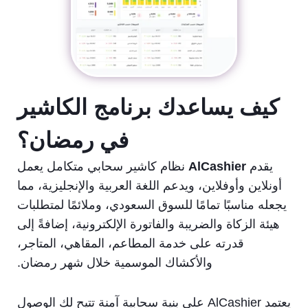
كيف يساعدك برنامج الكاشير
في رمضان؟
يقدم
AlCashier
نظام كاشير سحابي متكامل يعمل
أونلاين وأوفلاين، ويدعم اللغة العربية والإنجليزية، مما
يجعله مناسبًا تمامًا للسوق السعودي، وملائمًا لمتطلبات
هيئة الزكاة والضريبة والفاتورة الإلكترونية، إضافةً إلى
قدرته على خدمة المطاعم، المقاهي، المتاجر،
والأكشاك الموسمية خلال شهر رمضان.
يعتمد AlCashier على بنية سحابية آمنة تتيح لك الوصول