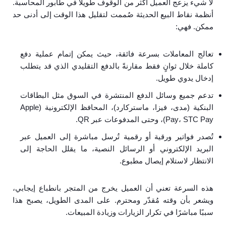
لا شيء يزعج العميل أكثر من الوقوف طويلًا في طابور المحاسبة.
أنظمة نقاط البيع الحديثة صُممت لتقليل هذا الوقت إلى أدنى حد
ممكن. فهي:
تعالج المعاملات بسرعة فائقة، حيث يمكن إتمام عملية دفع
كاملة خلال ثوانٍ فقط مقارنةً بالدفع التقليدي الذي قد يتطلب
إدخال يدوي طويل.
تدعم جميع وسائل الدفع المنتشرة في السوق مثل البطاقات
البنكية (مدى، فيزا، ماستركارد)، المحافظ الإلكترونية (Apple
Pay، STC Pay)، وحتى المدفوعات عبر QR.
تُصدر فواتير ورقية أو رقمية تُرسل مباشرة إلى العميل عبر
البريد الإلكتروني أو الرسائل النصية، ما يقلل الحاجة إلى
الانتظار لاستلام إيصال مطبوع.
هذه السرعة تعني أن العميل يخرج من المتجر بانطباع إيجابي،
ويشعر بأن وقته مُقدّر ومحترم. على المدى الطويل، يصبح هذا
سببًا مباشرًا في تكرار الزيارات وزيادة المبيعات.