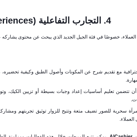
4. التجارب التفاعلية (Interactive Experiences):
ة العملاء، خصوصًا في فئة الجيل الجديد الذي يبحث عن محتوى يشاركه 
احترافية مع تقديم شرح عن المكونات وأصول الطبق وكيفية تحضيره، 
هارة.
ن تتضمن تعليم أساسيات إعداد وجبات بسيطة أو تزيين الكيك، وتو
ت.
مرآة سحرية للصور تضيف متعة وتتيح للزوار توثيق تجربتهم ومشاركت
لعملاء.
AlC
، يمكن تتبع المبيعات خلال هذه الفعاليات ومزامنة ا