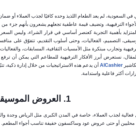
 السعودية، لم يعد الطعام اللذيذ وحده كافيًا لجذب العملاء أو ضمان 
أجواء الترفيهية، وتضيف قيمة عاطفية تجعلهم يشعرون بأنهم جزء من ال
زايد بأهمية التجربة كعنصر أساسي في قرار الشراء، وليس السعر أ
سيقى، التصميم، الفعاليات، وحتى أسلوب التقديم، تتفوّق على منافسيه
يهية وتجارب مبتكرة مثل الأمسيات الثقافية، المسابقات، والفعاليات الت
مقال، نستعرض أبرز الأفكار الترفيهية للمطاعم التي يمكن أن ترفع ال
كاشير
AlCashier
أن يدعم هذه الاستراتيجيات من خلال إدارة ذكية، تتبّع
رات أكثر فاعلية واستدامة.
1. العروض الموسيقية والفعاليات الحية:
ئل فعالية لجذب العملاء، خاصة في المدن الكبرى مثل الرياض وجدة وا
ن محليين أو حتى عروض عود وساكسفون خفيفة تناسب أجواء المطعم.