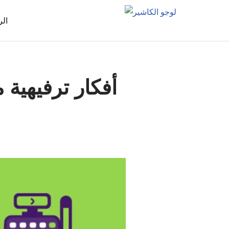
الر
أفكار ترفيهية 