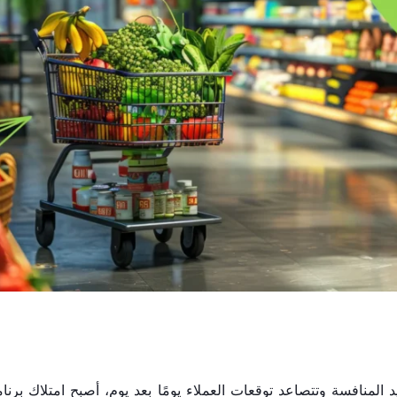
د المنافسة وتتصاعد توقعات العملاء يومًا بعد يوم، أصبح امتلاك ب