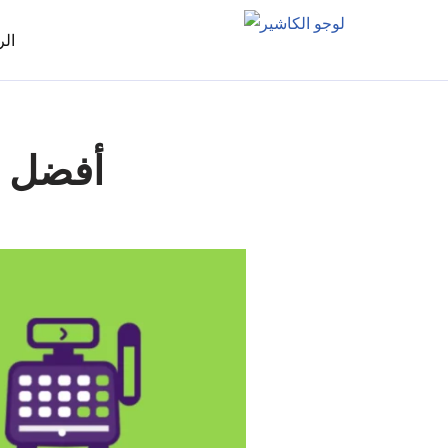
الر
أفضل ب