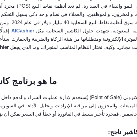
أساسيات النجاح لأي مالك يرغ
، والمخزون، والموظفين، والعملاء في نظام واحد ذكي يسهل التحكم
AlCashier
إقبال
لفوترة الإلكترونية ومتطلباتها من هيئة الزكاة والضريبة والجمارك. سن
 مجاني، وكيف تختار النظام المناسب لمتجرك، وما الذي يجعل
hier
ما هو برنامج كا
برنامج الكاشير هو نظام نقاط بيع إلكتروني (Point of Sale) يُستخدم لإدارة عم
المبيعات والمخزون إلى مراقبة الإيرادات وتحليل الأداء. في السوبر
حاسمين. فمجرد تأخير بسيط في الفاتورة أو خطأ في السعر يمكن أن يؤثر
كاشير ناجح: