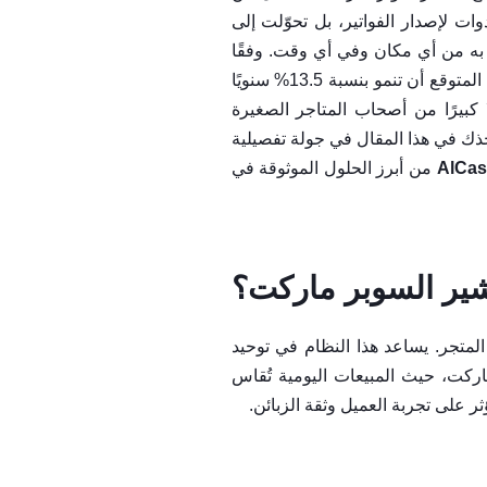
ب في النمو والبقاء في الصدارة. لم تعد أنظمة نقاط البيع (POS) مجرد أدوات لإصدار الفواتير، بل تحوّلت إلى
 به من أي مكان وفي أي وقت. وفقًا
لتقارير السوق العالمية، تجاوزت قيمة سوق أنظمة نقاط البيع السحابية 40 مليار دولار في عام 2024، ومن المتوقع أن تنمو بنسبة 13.5% سنويًا
ًا كبيرًا من أصحاب المتاجر الصغيرة
أخذك في هذا المقال في جولة تفصيلية
AlCas
من أبرز الحلول الموثوقة في
شير السوبر ماركت؟
ليات الشراء والدفع داخل المتجر. يساعد هذا النظام في توحيد
ماركت، حيث المبيعات اليومية تُقاس
 على تجربة العميل وثقة الزبائن.