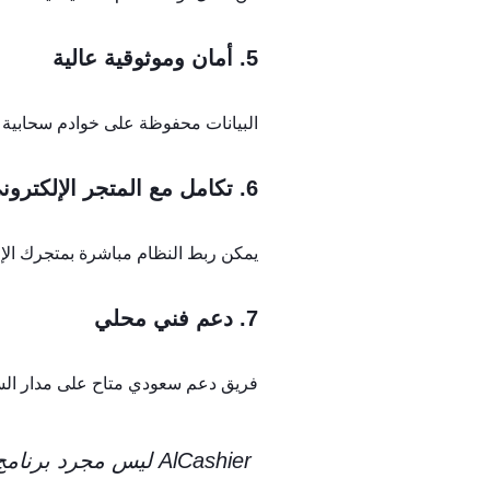
5. أمان وموثوقية عالية
البيانات محفوظة على خوادم سحابية 
6. تكامل مع المتجر الإلكتروني
يمكن ربط النظام مباشرة بمتجرك الإل
7. دعم فني محلي
فريق دعم سعودي متاح على مدار الساعة
AlCashier ليس مجرد برنامج كاشير، بل منصة إدارة شاملة تساعدك على إدارة متجرك بثقة وكفاءة.